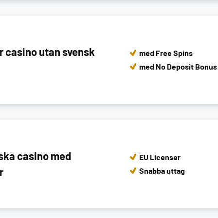
r casino utan svensk
med Free Spins
med No Deposit Bonus
ska casino med
EU Licenser
r
Snabba uttag