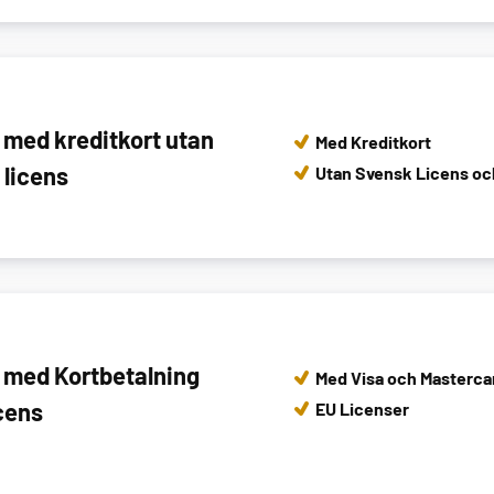
 med kreditkort utan
Med Kreditkort
 licens
Utan Svensk Licens oc
 med Kortbetalning
Med Visa och Masterca
icens
EU Licenser