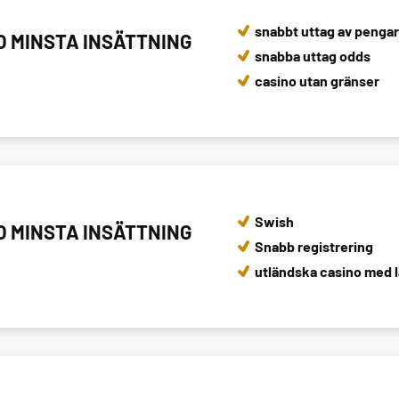
snabbt uttag av penga
O MINSTA INSÄTTNING
snabba uttag odds
casino utan gränser
Swish
O MINSTA INSÄTTNING
Snabb registrering
utländska casino med l