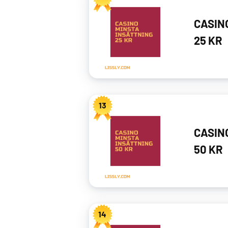
CASIN
25 KR
13
CASIN
50 KR
14