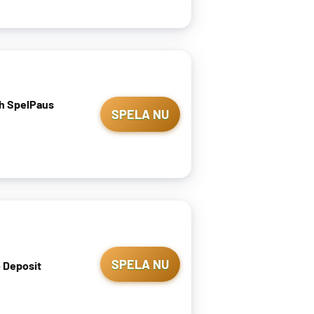
ch SpelPaus
SPELA NU
SPELA NU
 Deposit