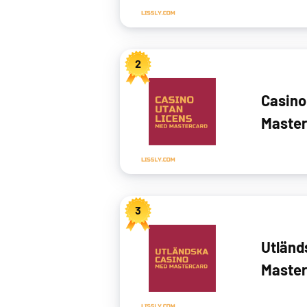
2
Casino
Master
3
Utländ
Master