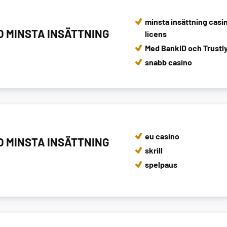
minsta insättning casi
O MINSTA INSÄTTNING
licens
Med BankID och Trustl
snabb casino
eu casino
O MINSTA INSÄTTNING
skrill
spelpaus