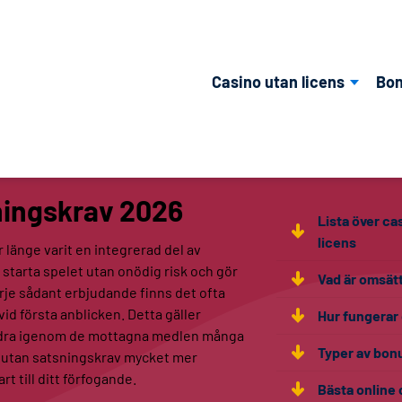
Casino utan licens
Bon
ningskrav 2026
Lista över c
licens
länge varit en integrerad del av
 starta spelet utan onödig risk och gör
Vad är omsät
je sådant erbjudande finns det ofta
vid första anblicken. Detta gäller
Hur fungerar
läddra igenom de mottagna medlen många
Typer av bon
 utan satsningskrav mycket mer
rt till ditt förfogande.
Bästa online