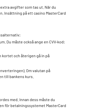
extra avgifter som tas ut. När du
. Insättning på ett casino MasterCard
gsalternativ;
um. Du måste också ange en CVV-kod;
 kortet och återigen gå in på
konverteringen). Om valutan på
n till bankens kurs.
gjordes med. Innan dess måste du
nen för betalningssystemet MasterCard