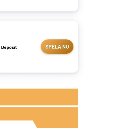
SPELA NU
 Deposit