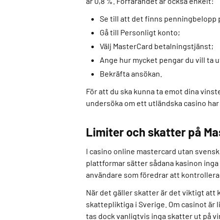
är 0,8 %. Förfarandet är också enkelt:
Se till att det finns penningbelopp
Gå till Personligt konto;
Välj MasterCard betalningstjänst;
Ange hur mycket pengar du vill ta u
Bekräfta ansökan.
För att du ska kunna ta emot dina vins
undersöka om ett utländska casino har M
Limiter och skatter på M
I casino online mastercard utan svensk l
plattformar sätter sådana kasinon inga o
användare som föredrar att kontrollera s
När det gäller skatter är det viktigt a
skattepliktiga i Sverige. Om casinot är
tas dock vanligtvis inga skatter ut på vi