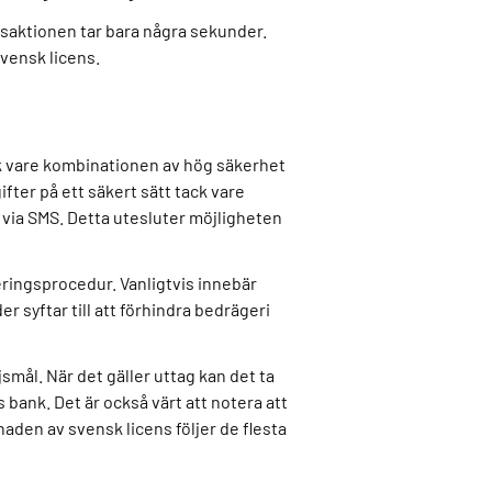
ansaktionen tar bara några sekunder.
svensk licens.
tack vare kombinationen av hög säkerhet
ter på ett säkert sätt tack vare
ia SMS. Detta utesluter möjligheten
ringsprocedur. Vanligtvis innebär
 syftar till att förhindra bedrägeri
smål. När det gäller uttag kan det ta
 bank. Det är också värt att notera att
aden av svensk licens följer de flesta