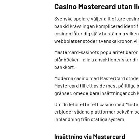
Casino Mastercard utan l
Svenska spelare väljer allt oftare casi
bankid krävs ingen komplicerad identifie
casinon låter dig själv bestämma vilken v
webbplatser stöder svenska kronor, vilk
Mastercard-kasinots popularitet beror 
plånböcker – alla transaktioner sker dire
bankkort.
Moderna casino med MasterCard stöder o
Mastercard till ett av de mest pålitlig
gränser, omedelbara insättningar och 
Om du letar efter ett casino med Mast
erbjuder sådana plattformar bekväm och 
inblandning från statliga system.
Insättning via Mastercard