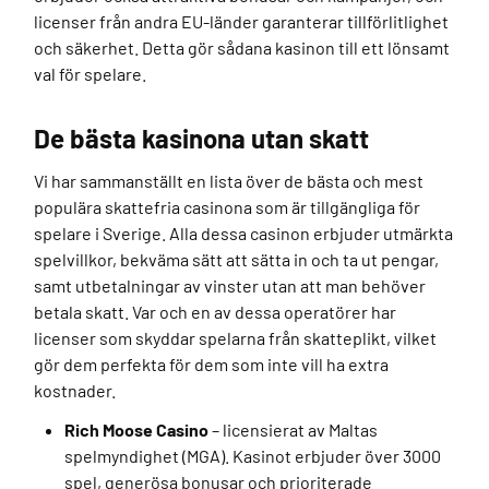
licenser från andra EU-länder garanterar tillförlitlighet
och säkerhet. Detta gör sådana kasinon till ett lönsamt
val för spelare.
De bästa kasinona utan skatt
Vi har sammanställt en lista över de bästa och mest
populära skattefria casinona som är tillgängliga för
spelare i Sverige. Alla dessa casinon erbjuder utmärkta
spelvillkor, bekväma sätt att sätta in och ta ut pengar,
samt utbetalningar av vinster utan att man behöver
betala skatt. Var och en av dessa operatörer har
licenser som skyddar spelarna från skatteplikt, vilket
gör dem perfekta för dem som inte vill ha extra
kostnader.
Rich Moose Casino
– licensierat av Maltas
spelmyndighet (MGA). Kasinot erbjuder över 3000
spel, generösa bonusar och prioriterade