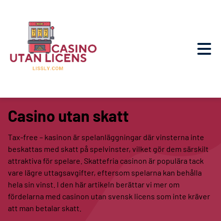
Hoppa
till
innehållet
Casino utan skatt
Tax-free – kasinon är spelanläggningar där vinsterna inte
beskattas med skatt på spelvinster, vilket gör dem särskilt
attraktiva för spelare. Skattefria casinon är populära tack
vare lägre uttagsavgifter, eftersom spelarna kan behålla
hela sin vinst. I den här artikeln berättar vi mer om
fördelarna med casinon utan svensk licens som inte kräver
att man betalar skatt.