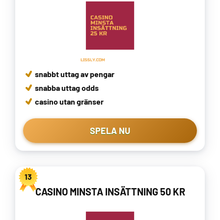
snabbt uttag av pengar
snabba uttag odds
casino utan gränser
SPELA NU
13
CASINO MINSTA INSÄTTNING 50 KR