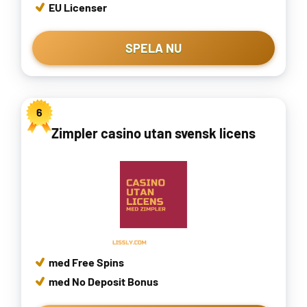
EU Licenser
SPELA NU
6
Zimpler casino utan svensk licens
med Free Spins
med No Deposit Bonus