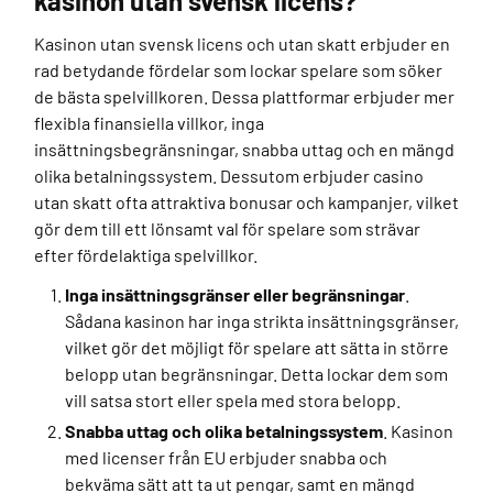
kasinon utan svensk licens?
Kasinon utan svensk licens och utan skatt erbjuder en
rad betydande fördelar som lockar spelare som söker
de bästa spelvillkoren. Dessa plattformar erbjuder mer
flexibla finansiella villkor, inga
insättningsbegränsningar, snabba uttag och en mängd
olika betalningssystem. Dessutom erbjuder casino
utan skatt ofta attraktiva bonusar och kampanjer, vilket
gör dem till ett lönsamt val för spelare som strävar
efter fördelaktiga spelvillkor.
Inga insättningsgränser eller begränsningar
.
Sådana kasinon har inga strikta insättningsgränser,
vilket gör det möjligt för spelare att sätta in större
belopp utan begränsningar. Detta lockar dem som
vill satsa stort eller spela med stora belopp.
Snabba uttag och olika betalningssystem
. Kasinon
med licenser från EU erbjuder snabba och
bekväma sätt att ta ut pengar, samt en mängd