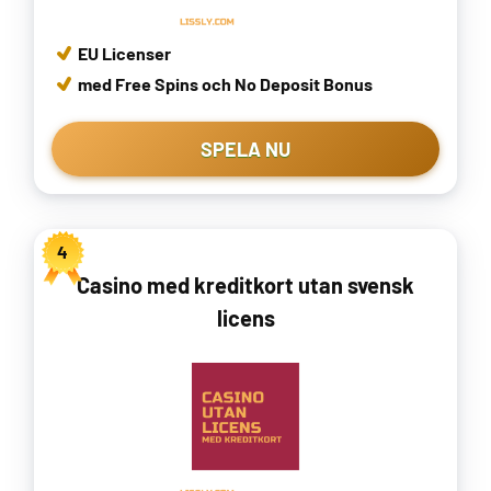
EU Licenser
med Free Spins och No Deposit Bonus
SPELA NU
4
Casino med kreditkort utan svensk
licens