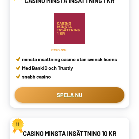
CASINO MINSTA INSÄTTNING 1 KR
minsta insättning casino utan svensk licens
Med BankID och Trustly
snabb casino
SPELA NU
11
CASINO MINSTA INSÄTTNING 10 KR