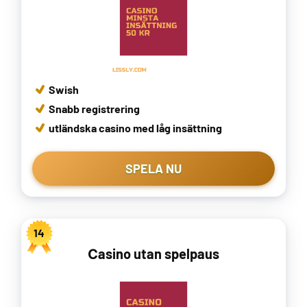
Swish
Snabb registrering
utländska casino med låg insättning
SPELA NU
14
Сasino utan spelpaus