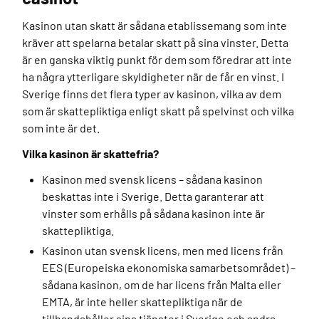
Kasinon utan skatt är sådana etablissemang som inte
kräver att spelarna betalar skatt på sina vinster. Detta
är en ganska viktig punkt för dem som föredrar att inte
ha några ytterligare skyldigheter när de får en vinst. I
Sverige finns det flera typer av kasinon, vilka av dem
som är skattepliktiga enligt skatt på spelvinst och vilka
som inte är det.
Vilka kasinon är skattefria?
Kasinon med svensk licens – sådana kasinon
beskattas inte i Sverige. Detta garanterar att
vinster som erhålls på sådana kasinon inte är
skattepliktiga.
Kasinon utan svensk licens, men med licens från
EES (Europeiska ekonomiska samarbetsområdet) –
sådana kasinon, om de har licens från Malta eller
EMTA, är inte heller skattepliktiga när de
tillhandahåller sina tjänster i Sverige och andra