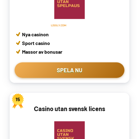
Nya casinon
Sport casino
Massor av bonusar
SPELA NU
15
Сasino utan svensk licens