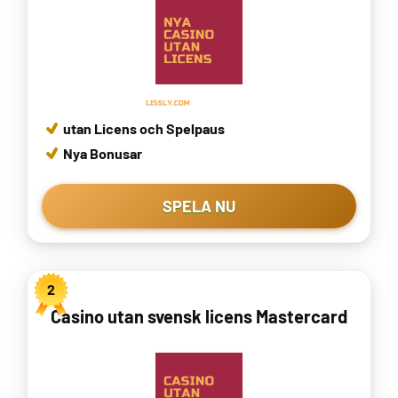
utan Licens och Spelpaus
Nya Bonusar
SPELA NU
2
Casino utan svensk licens Mastercard