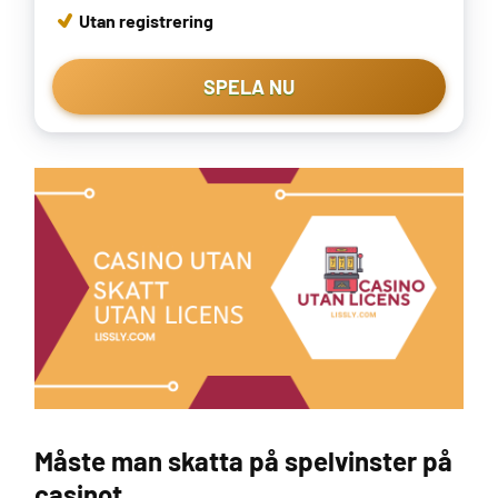
Utan registrering
SPELA NU
Måste man skatta på spelvinster på
casinot