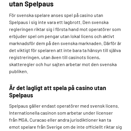
utan Spelpaus
För svenska spelare anses spel på casino utan
Spelpaus i sig inte vara ett lagbrott. Den svenska
regleringen riktar sig i första hand mot operatörer som
erbjuder spel om pengar utan lokal licens och aktivt
marknadsför dem på den svenska marknaden. Därför är
det viktigt för spelaren att inte bara ta hänsyn till själva
registreringen, utan även till casinots licens,
skatteregler och hur sajten arbetar mot den svenska
publiken.
Är det lagligt att spela på casino utan
Spelpaus
Spelpaus gäller endast operatörer med svensk licens.
Internationella casinon som arbetar under licenser
från MGA, Curacao eller andra jurisdiktioner kan ta
emot spelare från Sverige om de inte officiellt riktar sig