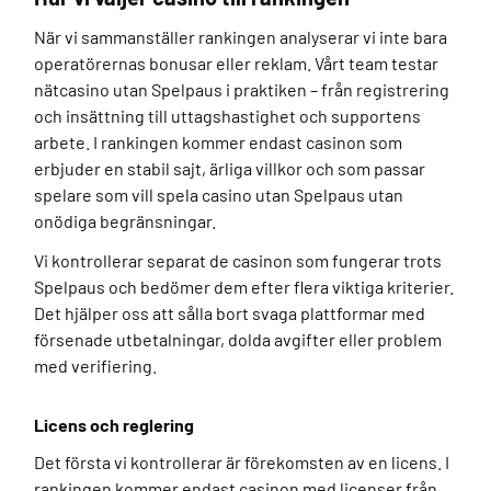
När vi sammanställer rankingen analyserar vi inte bara
operatörernas bonusar eller reklam. Vårt team testar
nätcasino utan Spelpaus i praktiken – från registrering
och insättning till uttagshastighet och supportens
arbete. I rankingen kommer endast casinon som
erbjuder en stabil sajt, ärliga villkor och som passar
spelare som vill spela casino utan Spelpaus utan
onödiga begränsningar.
Vi kontrollerar separat de casinon som fungerar trots
Spelpaus och bedömer dem efter flera viktiga kriterier.
Det hjälper oss att sålla bort svaga plattformar med
försenade utbetalningar, dolda avgifter eller problem
med verifiering.
Licens och reglering
Det första vi kontrollerar är förekomsten av en licens. I
rankingen kommer endast casinon med licenser från