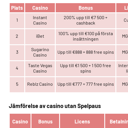
Plats
Casino
Bonus
L
Instant
200% upp till €7 500 +
1
C
Casino
cashback
100% upp till €100 på första
2
iBet
MG
insättningen
Sugarino
3
Upp till €888 + 888 free spins
MG
Casino
Taste Vegas
Upp till €1 500 + 1 500 free
Inte
4
Casino
spins
l
5
Reblz Casino
Upp till €777 + 777 free spins
MG
Jämförelse av casino utan Spelpaus
Casino
Bonus
Licens
Betalni