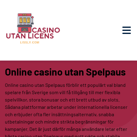
Hoppa
till
innehållet
Online casino utan Spelpaus
Online casino utan Spelpaus förblir ett populärt val bland
spelare från Sverige som vill få tillgång till mer flexibla
spelvillkor, stora bonusar och ett brett utbud av slots.
Sådana plattformar arbetar under internationella licenser
och erbjuder ofta fler insättningsalternativ, snabba
utbetalningar och mindre strikta begränsningar för
kampanjer. Det är just därför många användare letar efter
bästa casino utan Spelpaus med gott rykte och stabila