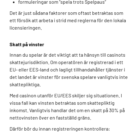
formuleringar som ”spela trots Spelpaus”
Det är just sådana faktorer som oftast betraktas som
ett försök att arbeta i strid med reglerna för den lokala
licensieringen.
Skatt på vinster
Innan du spelar är det viktigt att ta hänsyn till casinots
skattejurisdiktion. Om operatören är registrerad i ett
EU- eller EES-land och lagligt tillhandahåller tjänster i
det landet är vinster för svenska spelare vanligtvis inte
skattepliktiga.
Med casinon utanför EU/EES skiljer sig situationen. I
vissa fall kan vinsten betraktas som skattepliktig
inkomst. Vanligtvis handlar det om en skatt på 30% på
nettovinsten över en fastställd gräns.
Därför bör du innan registreringen kontrollera: