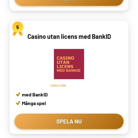
5
Casino utan licens med BankID
med BankID
Många spel
SPELA NU