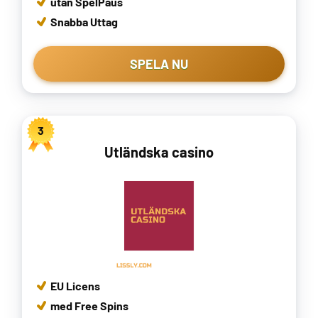
utan SpelPaus
Snabba Uttag
SPELA NU
3
Utländska casino
EU Licens
med Free Spins