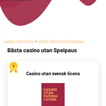
Casino utan licens
>
Online casino utan Spelpaus
Bästa casino utan Spelpaus
1
Casino utan svensk licens