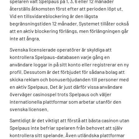
spelaren valt Spelpaus på 1, 3, 6 eller 12 månader
återställs åtkomsten först efter att perioden löpt ut.
Vid en tillsvidareblockering är den lägsta
begränsningstiden 12 månader. Systemet tillåter också
att en aktiv blockering förlängs, men förlängningen går
inte att ångra.
Svenska licensierade operatörer är skyldiga att
kontrollera Spelpaus-databasen varje gång en
användare loggar in på sitt konto eller registrerar en ny
profil. Dessutom är det förbjudet för sådana bolag att
skicka reklam och bonuserbjudanden till personer med
en aktiv Spelpaus. Det är just därför vissa användare
överväger casinospel trots Spelpaus och väljer
internationella plattformar som arbetar utanför den
svenska licensen.
Samtidigt är det viktigt att förstå att bästa casinon utan
Spelpaus inte befriar spelaren från behovet att själv
kontrollera sitt spelande. Även utländska plattformar