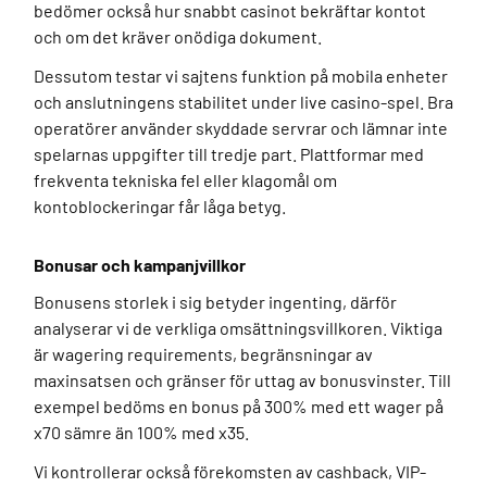
bedömer också hur snabbt casinot bekräftar kontot
och om det kräver onödiga dokument.
Dessutom testar vi sajtens funktion på mobila enheter
och anslutningens stabilitet under live casino-spel. Bra
operatörer använder skyddade servrar och lämnar inte
spelarnas uppgifter till tredje part. Plattformar med
frekventa tekniska fel eller klagomål om
kontoblockeringar får låga betyg.
Bonusar och kampanjvillkor
Bonusens storlek i sig betyder ingenting, därför
analyserar vi de verkliga omsättningsvillkoren. Viktiga
är wagering requirements, begränsningar av
maxinsatsen och gränser för uttag av bonusvinster. Till
exempel bedöms en bonus på 300% med ett wager på
x70 sämre än 100% med x35.
Vi kontrollerar också förekomsten av cashback, VIP-