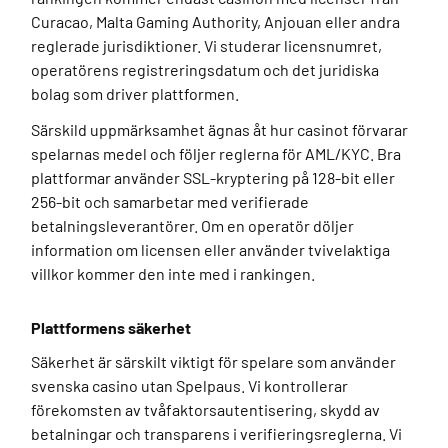
Curacao, Malta Gaming Authority, Anjouan eller andra
reglerade jurisdiktioner. Vi studerar licensnumret,
operatörens registreringsdatum och det juridiska
bolag som driver plattformen.
Särskild uppmärksamhet ägnas åt hur casinot förvarar
spelarnas medel och följer reglerna för AML/KYC. Bra
plattformar använder SSL-kryptering på 128-bit eller
256-bit och samarbetar med verifierade
betalningsleverantörer. Om en operatör döljer
information om licensen eller använder tvivelaktiga
villkor kommer den inte med i rankingen.
Plattformens säkerhet
Säkerhet är särskilt viktigt för spelare som använder
svenska casino utan Spelpaus. Vi kontrollerar
förekomsten av tvåfaktorsautentisering, skydd av
betalningar och transparens i verifieringsreglerna. Vi