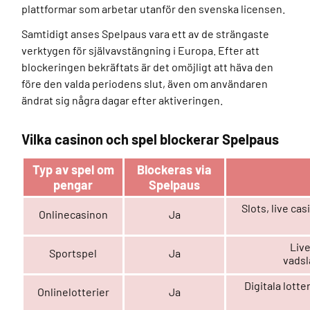
plattformar som arbetar utanför den svenska licensen.
Samtidigt anses Spelpaus vara ett av de strängaste
verktygen för självavstängning i Europa. Efter att
blockeringen bekräftats är det omöjligt att häva den
före den valda periodens slut, även om användaren
ändrat sig några dagar efter aktiveringen.
Vilka casinon och spel blockerar Spelpaus
Typ av spel om
Blockeras via
pengar
Spelpaus
Slots, live ca
Onlinecasinon
Ja
Live
Sportspel
Ja
vadsl
Digitala lotte
Onlinelotterier
Ja